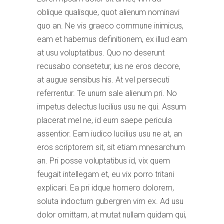
oblique qualisque, quot alienum nominavi
quo an. Ne vis graeco commune inimicus,
eam et habemus definitionem, ex illud eam
at usu voluptatibus. Quo no deserunt
recusabo consetetur, ius ne eros decore,
at augue sensibus his. At vel persecuti
referrentur. Te unum sale alienum pri. No
impetus delectus lucilius usu ne qui. Assum
placerat mel ne, id eum saepe pericula
assentior. Eam iudico lucilius usu ne at, an
eros scriptorem sit, sit etiam mnesarchum
an. Pri posse voluptatibus id, vix quem
feugait intellegam et, eu vix porro tritani
explicari. Ea pri idque homero dolorem,
soluta indoctum gubergren vim ex. Ad usu
dolor omittam, at mutat nullam quidam qui,