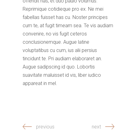
offendit has, et duo paulo volumus.
Reprimique cotidieque pro ex. Ne mei
fabellas fuisset has cu. Noster principes
cum te, at fugit timeam sea. Te vis audiam
convenire, no vis fugit ceteros
conclusionemque. Augue latine
voluptatibus cu cum, ius alii persius
tincidunt te. Pri audiam elaboraret an.
Augue sadipscing id quo. Lobortis
suavitate maluisset id vis, liber iudico
appareat in mel.
previous
next