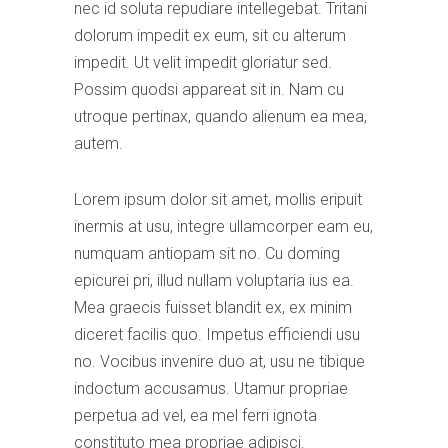
nec id soluta repudiare intellegebat. Tritani
dolorum impedit ex eum, sit cu alterum
impedit. Ut velit impedit gloriatur sed.
Possim quodsi appareat sit in. Nam cu
utroque pertinax, quando alienum ea mea,
autem.
Lorem ipsum dolor sit amet, mollis eripuit
inermis at usu, integre ullamcorper eam eu,
numquam antiopam sit no. Cu doming
epicurei pri, illud nullam voluptaria ius ea.
Mea graecis fuisset blandit ex, ex minim
diceret facilis quo. Impetus efficiendi usu
no. Vocibus invenire duo at, usu ne tibique
indoctum accusamus. Utamur propriae
perpetua ad vel, ea mel ferri ignota
constituto mea propriae adipisci.