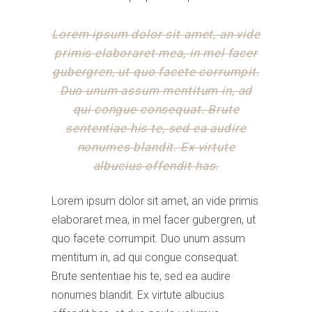
Lorem ipsum dolor sit amet, an vide
primis elaboraret mea, in mel facer
gubergren, ut quo facete corrumpit.
Duo unum assum mentitum in, ad
qui congue consequat. Brute
sententiae his te, sed ea audire
nonumes blandit. Ex virtute
albucius offendit has.
Lorem ipsum dolor sit amet, an vide primis
elaboraret mea, in mel facer gubergren, ut
quo facete corrumpit. Duo unum assum
mentitum in, ad qui congue consequat.
Brute sententiae his te, sed ea audire
nonumes blandit. Ex virtute albucius