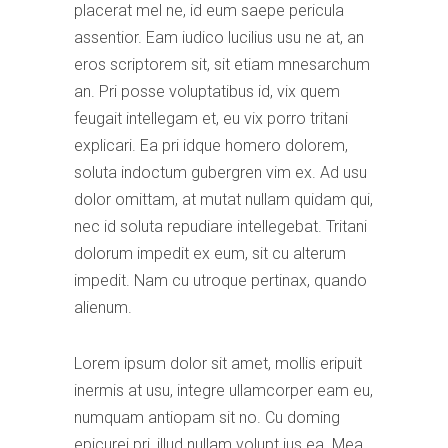
placerat mel ne, id eum saepe pericula
assentior. Eam iudico lucilius usu ne at, an
eros scriptorem sit, sit etiam mnesarchum
an. Pri posse voluptatibus id, vix quem
feugait intellegam et, eu vix porro tritani
explicari. Ea pri idque homero dolorem,
soluta indoctum gubergren vim ex. Ad usu
dolor omittam, at mutat nullam quidam qui,
nec id soluta repudiare intellegebat. Tritani
dolorum impedit ex eum, sit cu alterum
impedit. Nam cu utroque pertinax, quando
alienum.
Lorem ipsum dolor sit amet, mollis eripuit
inermis at usu, integre ullamcorper eam eu,
numquam antiopam sit no. Cu doming
epicurei pri, illud nullam volupt ius ea. Mea