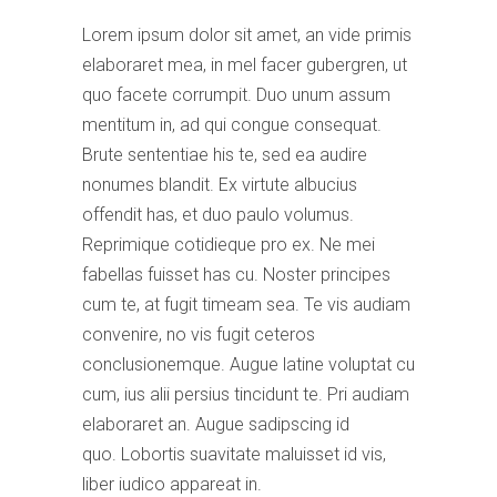
Lorem ipsum dolor sit amet, an vide primis
elaboraret mea, in mel facer gubergren, ut
quo facete corrumpit. Duo unum assum
mentitum in, ad qui congue consequat.
Brute sententiae his te, sed ea audire
nonumes blandit. Ex virtute albucius
offendit has, et duo paulo volumus.
Reprimique cotidieque pro ex. Ne mei
fabellas fuisset has cu. Noster principes
cum te, at fugit timeam sea. Te vis audiam
convenire, no vis fugit ceteros
conclusionemque. Augue latine voluptat cu
cum, ius alii persius tincidunt te. Pri audiam
elaboraret an. Augue sadipscing id
quo. Lobortis suavitate maluisset id vis,
liber iudico appareat in.