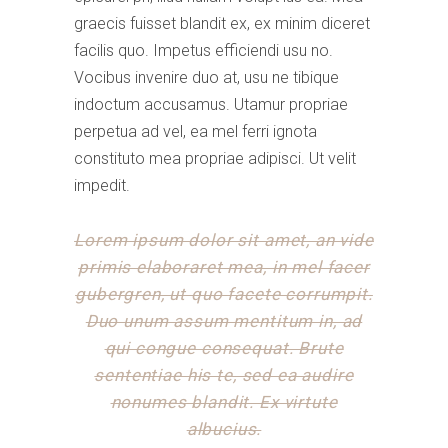
graecis fuisset blandit ex, ex minim diceret
facilis quo. Impetus efficiendi usu no.
Vocibus invenire duo at, usu ne tibique
indoctum accusamus. Utamur propriae
perpetua ad vel, ea mel ferri ignota
constituto mea propriae adipisci. Ut velit
impedit.
Lorem ipsum dolor sit amet, an vide
primis elaboraret mea, in mel facer
gubergren, ut quo facete corrumpit.
Duo unum assum mentitum in, ad
qui congue consequat. Brute
sententiae his te, sed ea audire
nonumes blandit. Ex virtute
albucius.