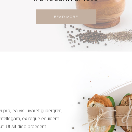
READ MORE
i pro, ea vis iuvaret gubergren,
intellegam, ex reque equidem
ut. Ut sit dico praesent