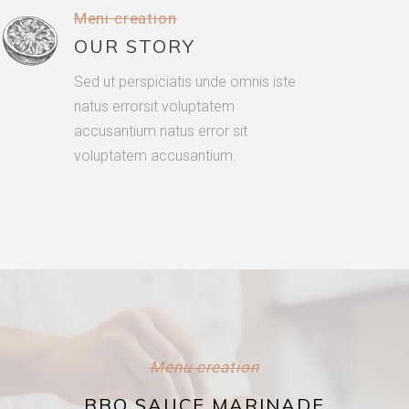
Meni creation
OUR STORY
Sed ut perspiciatis unde omnis iste
natus errorsit voluptatem
accusantium natus error sit
voluptatem accusantium.
Menu creation
BBQ SAUCE MARINADE