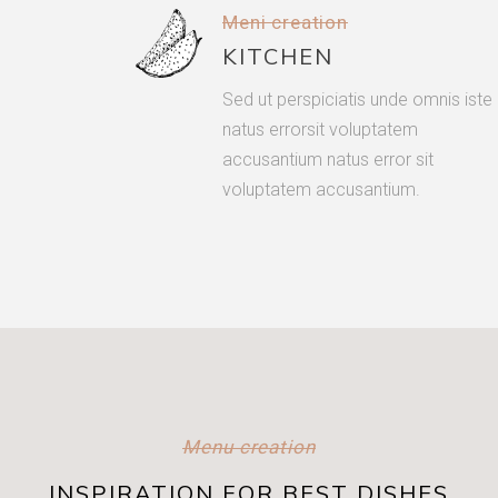
Meni creation
KITCHEN
Sed ut perspiciatis unde omnis iste
natus errorsit voluptatem
accusantium natus error sit
voluptatem accusantium.
Menu creation
INSPIRATION FOR BEST DISHES