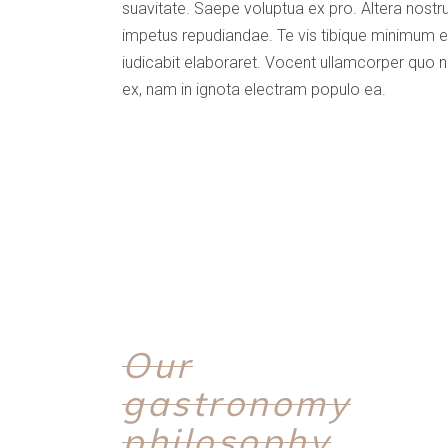
suavitate. Saepe voluptua ex pro. Altera nost
impetus repudiandae. Te vis tibique minimum e
iudicabit elaboraret. Vocent ullamcorper quo n
ex, nam in ignota electram populo ea.
Our
0
0
gastronomy
1
0
1
philosophy
2
1
2