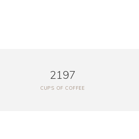
am voluptua. At vero eos et accusam et justo
sea takimata sanctus est Lorem ipsum dolor
2197
CUPS OF COFFEE