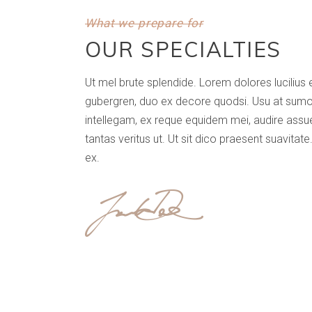
What we prepare for
OUR SPECIALTIES
Ut mel brute splendide. Lorem dolores lucilius e
gubergren, duo ex decore quodsi. Usu at sumo
intellegam, ex reque equidem mei, audire assuev
tantas veritus ut. Ut sit dico praesent suavitat
ex.