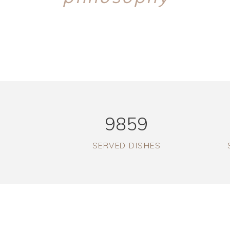
3
2
3
4
3
0
4
5
4
1
5
6
5
2
6
7
6
3
7
8
7
4
8
9
8
5
9
SERVED DISHES