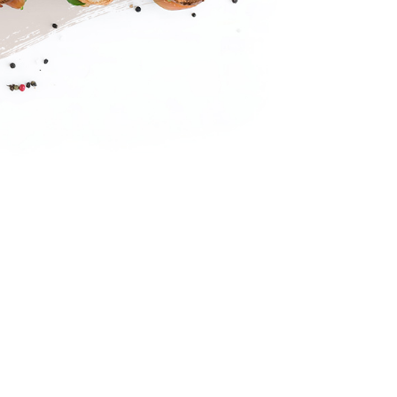
, sed diam nonumy eirmod tempor invidunt ut
a. At vero eos et accusam et justo duo
takimata sanctus est Lorem ipsum dolor sit
g elitr, sed diam nonumy eirmod tempor