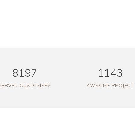
invidunt ut labore et dolore magna aliquyam erat, sed di
duo dolores et ea rebum. Stet clita kasd gubergren, no 
sit.
8197
1143
SERVED CUSTOMERS
AWSOME PROJECT