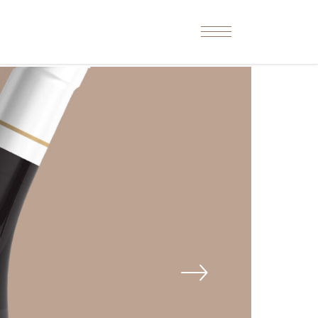
T
BOOK NOW