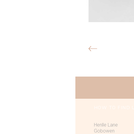
HOW TO FIND 
Henlle Lane
Gobowen