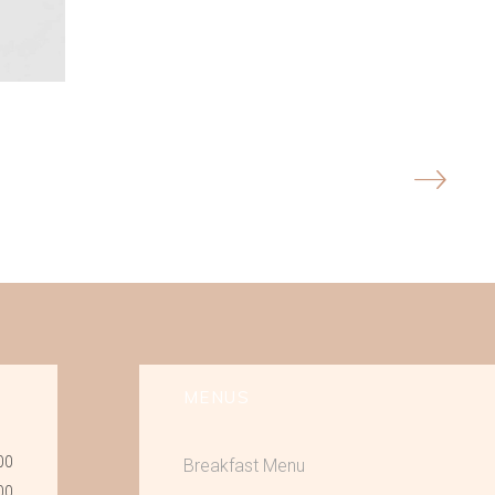
MENUS
00
Breakfast Menu
00